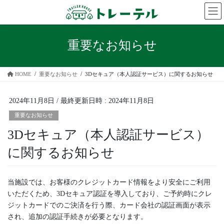
コ
ナ
ン
ビ
テ
ゲ
ン
ー
重要なお知らせ
ツ
シ
へ
ョ
ス
ン
HOME
重要なお知らせ
3Dセキュア（本人認証サービス）に関するお知らせ
キ
に
ッ
移
プ
動
2024年11月8日
/ 最終更新日時 :
2024年11月8日
重要なお知らせ
3Dセキュア（本人認証サービス）
に関するお知らせ
当施設では、お客様のクレジットカード情報をより安全にご利用
いただくため、3Dセキュア認証を導入しており、ご予約時にクレ
ジットカードでのご決済を行う際、カード会社の認証画面が表示
され、追加の認証手続きが必要となります。