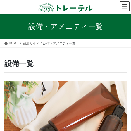
コ
ナ
ン
ビ
テ
ゲ
ン
ー
設備・アメニティ一覧
ツ
シ
へ
ョ
ス
ン
HOME
宿泊ガイド
設備・アメニティ一覧
キ
に
ッ
移
プ
動
設備一覧