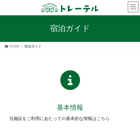
コ
ナ
ン
ビ
テ
ゲ
ン
ー
宿泊ガイド
ツ
シ
へ
ョ
ス
ン
HOME
宿泊ガイド
キ
に
ッ
移
プ
動
基本情報
当施設をご利用にあたっての基本的な情報はこちら